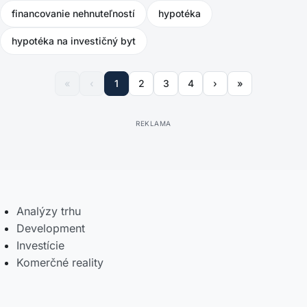
financovanie nehnuteľností
hypotéka
hypotéka na investičný byt
1
2
3
4
Analýzy trhu
Development
Investície
Komerčné reality