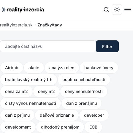
realityinzercia.sk
Značky/tagy
Filter
Airbnb
akcie
analýza cien
bankové úvery
bratislavský realitný trh
bublina nehnuteľností
cena za m2
ceny m2
ceny nehnuteľností
čistý výnos nehnuteľnosti
daň z prenájmu
daň z príjmu
daňové priznanie
developer
development
dlhodobý prenájom
ECB