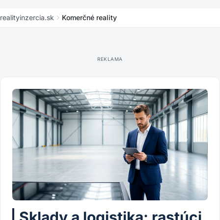
KOMERČNÉ REALITY
realityinzercia.sk
Komerčné reality
Komerčné reality: kancelárie, sklady a
obchody ako investícia
Sklady a logistika: rastúci