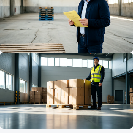
KOMERČNÉ REALITY
Ako oceniť komerčnú nehnuteľnosť