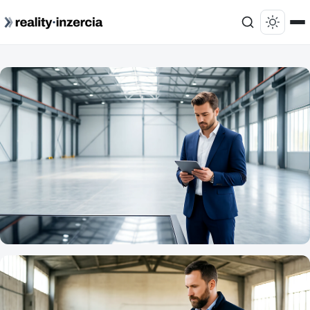
KOMERČNÉ REALITY
Sklady a logistika: rastúci segment realitného
trhu